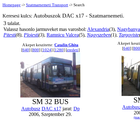
Homepage
->
Szatmarnemeti Transport
-> Search
Autobuszok DAC x17 - Szatmarnemeti.
Keresesi kulcs:
3
talalat.
Valassz hasonlo jarmuveket mas varosbol:
Alexandria
(3),
Nagybanya
Pitesti
(8)
,
Ploiesti
(3)
,
Ramnicu Valcea
(5),
Nagyszeben
(1)
,
Targoviste
A kepet keszi
A kepet keszitette:
Catalin Ghita
[
640
] [
800
[
640
] [
800
] [
1024
] [
1280
] [
eredeti
]
S
SM 32 BUS
Autobus
Autobusz
DAC x17
jarat:
Dp
200
2006, Szeptember 29.
(mas