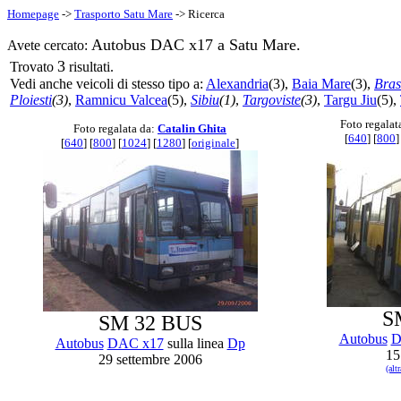
Homepage
->
Trasporto Satu Mare
-> Ricerca
Autobus DAC x17 a Satu Mare.
Avete cercato:
3
Trovato
risultati.
Vedi anche veicoli di stesso tipo a:
Alexandria
(3),
Baia Mare
(3),
Bras
Ploiesti
(3)
,
Ramnicu Valcea
(5),
Sibiu
(1)
,
Targoviste
(3)
,
Targu Jiu
(5),
Foto regalat
Foto regalata da:
Catalin Ghita
[
640
] [
800
]
[
640
] [
800
] [
1024
] [
1280
] [
originale
]
S
SM 32 BUS
Autobus
D
Autobus
DAC x17
sulla linea
Dp
15
29 settembre 2006
(al