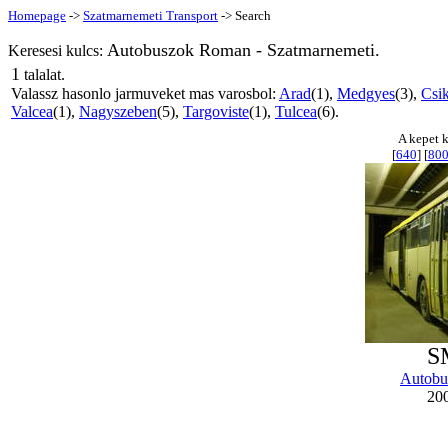
Homepage
->
Szatmarnemeti Transport
-> Search
Autobuszok Roman - Szatmarnemeti.
Keresesi kulcs:
1
talalat.
Valassz hasonlo jarmuveket mas varosbol:
Arad
(1),
Medgyes
(3),
Csi
Valcea
(1),
Nagyszeben
(5),
Targoviste
(1),
Tulcea
(6).
A kepet k
[
640
] [
80
S
Autobu
200